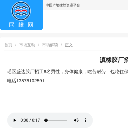
中国产地橡胶资讯平台
asdff
首页
/
市场互动
/
市场解读
/
正文
滇橡胶厂招
瑶区盛达胶厂招工6名男性，身体健康，吃苦耐劳，包吃住保底工
电话13578102591