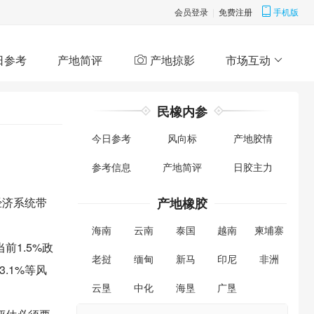
会员登录
|
免费注册
手机版
日参考
产地简评
产地掠影
市场互动
民橡内参
今日参考
风向标
产地胶情
参考信息
产地简评
日胶主力
经济系统带
产地橡胶
海南
云南
泰国
越南
柬埔寨
1.5%政
老挝
缅甸
新马
印尼
非洲
.1%等风
云垦
中化
海垦
广垦