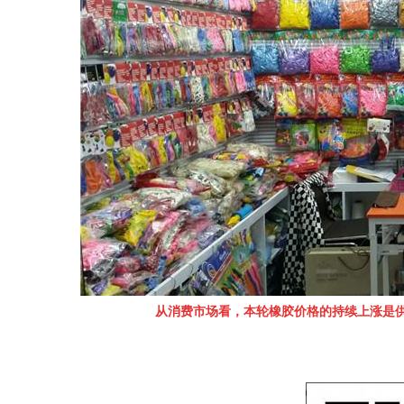
从
消
费
市
场
看
，
本
轮
橡
胶
价
格
的持续
上
涨
是