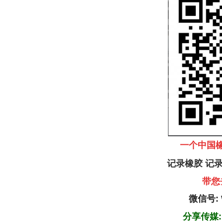
一个中国
记录橡胶 记
带您
微信号:
分享传
媒
: