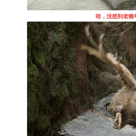
哇
，
没
想
到
老
猴