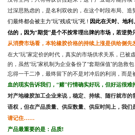
过深思熟虑的
，
是名利双收的
，
在这个时段布局、造
们最终都
会
被
主
力
“玩”残或
“玩”
死 !
因此在天时、地利
估的
，
因为
“期货”是个不按常理出牌的市场
，若
逆势
从
消
费
市
场
看
，
本
轮
橡
胶
价
格
的持续
上
涨
是
供
给
侧先
在大“玩”家定价的时代，真实的市场供求关系，已被虚
的，虽然“玩”家机制为企业备份了“套期保值”的急救
忘得一干二净，最终留下的不是对冲后的利润，而是被
血的现实告诉我们，“赌”行情确实好玩，但好运很难
对产地橡胶加工企业来说，稳定、持续、随行就市的
语权，但在产品质量、供应数量、供应时间上，我们是
请记住……
产品最重要的是：品质!