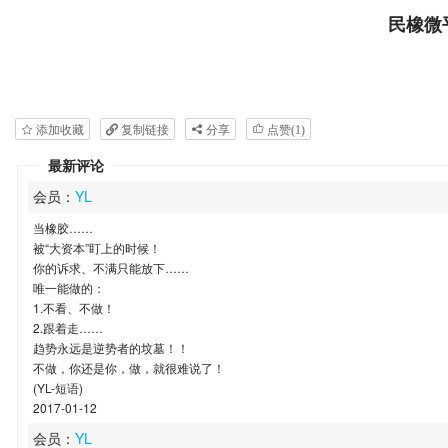
民
橡
微
添加收藏
复制链接
分享
点赞(
1
)
最新评论
会员：
YL
当橡胶……
被“大资本”盯上的时候！
你的诉求、不满只能放下……
唯一能做的：
1.不看、不做！
2.跟着走……
趋势永远是逆势者的坟墓！！
不做，你还是你，做，就很难说了！
(YL-短语)
2017-01-12
会员：
YL