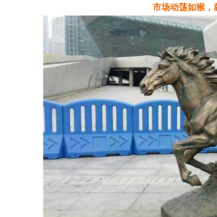
市
场动荡
如
猴
，