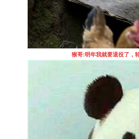
猴哥:明年我就要退役了
，