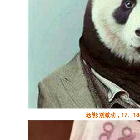
老熊:别激动
，
17
、
1