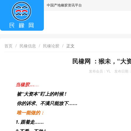
中国产地橡胶资讯平台
asdff
首页
/
民橡信息
/
民橡论胶
/
正文
民橡网 ：猴未，“大
发布会员：YL 发布日期：2
当橡胶…
…
被“大资本”盯上的时候 !
你的诉求、不满只能放下……
唯一能做的：
1. 跟着走……