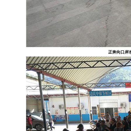
正
奔
向
口
岸