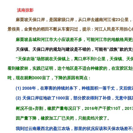
滇
南掠影
麻栗坡天保口岸，是国家级口岸，从口岸去越南河江省23公里，
景很美，金黄色的稻田不断从车窗闪过，提示 : 河江人民是不用担心粮
麻栗坡县城和河江市大小应该差不多，可能河江市的地貌格局更好
天保镇、天保口岸的规划与建设是不错的，可能有“战恢”款的支持
“天保农场”场部就在天保镇上，离口岸不到1公里，天保镇、天
看到橡胶林，实践已证明，这个地区是不适合种橡胶的，在宜胶区划分
吨，现在就剩3000亩了，下降的原因有两点 :
(1) 2008年，在寒害的持续封杀下，种植面积一落千丈，灾后统计
(2) 天保口岸征地砍了1000亩，部分胶农得到了补偿，无意中脱离
树况不佳+弃割，橡胶产量每况日下，2016年产干胶110T，2017
因产量下降，橡胶加工厂已关闭，只能卖绉片胶了。
我到过云南最西北的盈江农场，那里的状况应该和天保农场差不