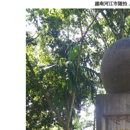
越
南
河
江
市
随
拍