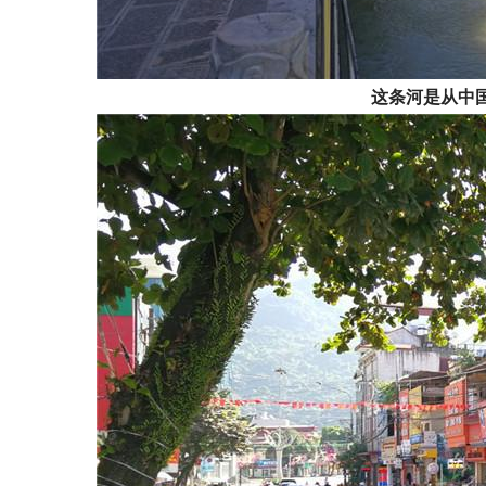
这
条
河
是
从
中