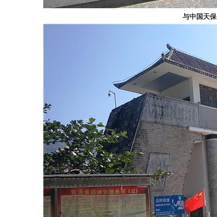
与
中
国
天
保