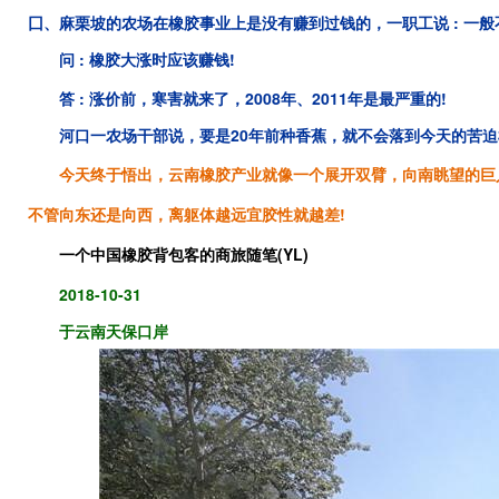
囗
、
麻栗坡
的
农
场
在橡胶事业上是没有赚到过钱的，
一
职
工
说 :
一
般
问 : 橡胶大涨时应该赚钱!
答 : 涨价前，寒害就来了
，2008
年
、2011
年是
最
严
重
的
!
河口一农场干部说，要是20年前种香蕉，就不会落到今天的苦迫
今天终于
悟
出
，云南橡胶产业就像一个展开双臂，向南眺望的巨
不管向东还是向西，离躯体越远宜胶性就越差!
一
个
中
国
橡
胶
背
包
客
的
商
旅
随
笔
(YL)
2018-10-31
于云南天保口岸