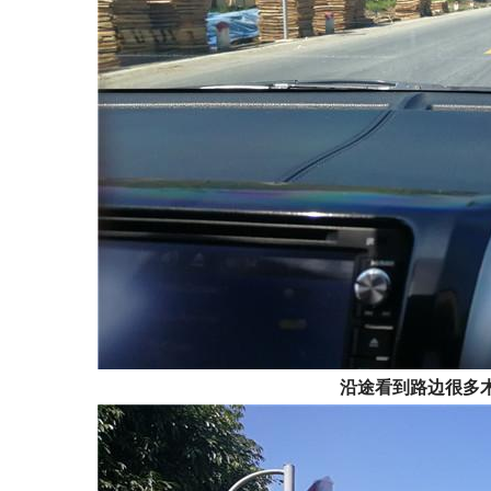
沿
途
看
到
路
边
很
多