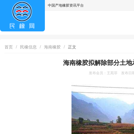
中国产地橡胶资讯平台
asdff
首页
/
民橡信息
/
海南橡胶
/
正文
海南橡胶拟解除部分土地
发布会员：王苑菲 发布日期：