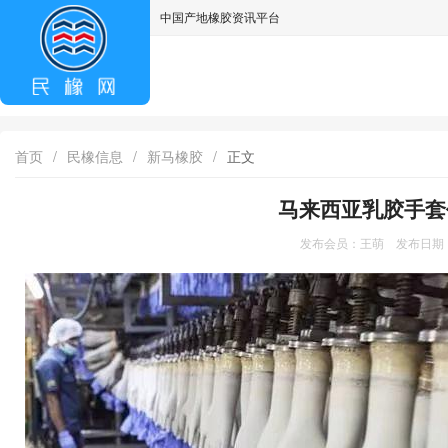
中国产地橡胶资讯平台
asdff
首页
/
民橡信息
/
新马橡胶
/
正文
马来西亚乳胶手套
发布会员：王萌 发布日期：2