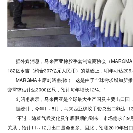
据外媒消息，马来西亚橡胶手套制造商协会（MARGMA
182
亿令吉（约合307
亿元人民币）的基础上，明年可达206.
MARGMA
主席刘昭甫指出，这是由于全球需求增加所推
套需求估计达3000
亿只，预计每年增长12%
。”
刘昭甫表示，马来西亚是全球最大生产国及主要出口国，
据统计，今年1
～8
月，马来西亚橡胶手套总出口额达11
“不过，随着气候变化及年底假期的到来，市场需求自9
关系，预计11
～12
月出口量会更多。因此，预测2019
年出口