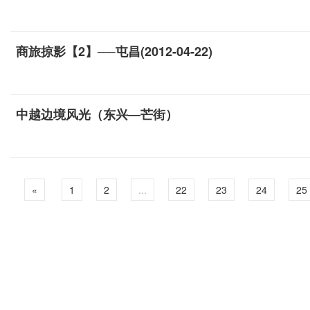
商旅掠影【2】──屯昌(2012-04-22)
中越边境风光（东兴—芒街）
«
1
2
...
22
23
24
25