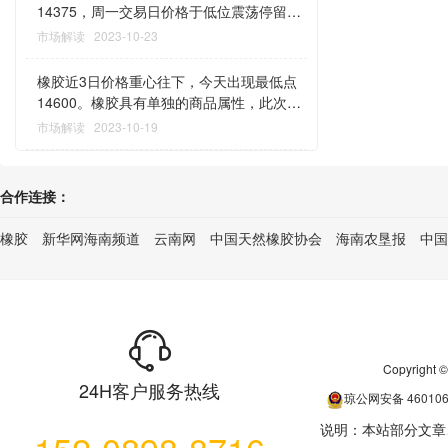
14460，低点极接近上周的低点。观察橡胶
金关注，盘面洗盘力度大，交易需做好仓位
14375，周一交易日价格于低位震荡停留，
走势，具备单独的品种特性，不跟主流系品
控制与严格的风控规划（微信381998990每
今天收盘价格14480。参考其他品种此次下
市场解读
2023-10-23
种氛围，现在洗盘力度加大更增加操作难
天持续跟踪部分品种市场行情，加好友，您
跌洗盘程度，橡胶当前此次跌幅并不深，短
度，我的想法依然是此次若回落，低点
的期货路上并不孤单。）
未至14200附近区域，且短线有支撑，观察
橡胶近3日价格重心往下，今天出现最低点
14200附近点位很关键，今天是周五短弱，
至周三盘面变化情况，低点可继续参考
14600。橡胶具有单独的商品属性，此次涨
晚上需防范下行洗盘风险。后续依然是涨概
14200附近，但若盘面回暖橡胶可出现一定
的节奏与主流系品种背离，时间上看橡胶接
市场解读
2023-10-19
率大，逻辑上，如果越快洗盘至目标点位，
力度涨幅（微信381998990每天保持部分品
下来可出现回落行情，参考14200附近区域
后边越着急涨的可能偏大，从目前盘面变化
种行情解读）
很关键，大方向是否还会走强并出现很大力
情况看，上涨还会有高点的概率偏大（微信
度的涨幅，暂时不好预估，因为此次涨时间
381998990每天保持跟踪部分品种市场行
合作连接：
原因，暂时我个人不过于看涨。（微信
情）
381998990每天保持部分品种行情解读）
橡胶
新华网海南频道
云南网
中国天然橡胶协会
海南农垦报
中国
Copyrigh
24H客户服务热线
琼公网安备
46010
说明：本站部分文章