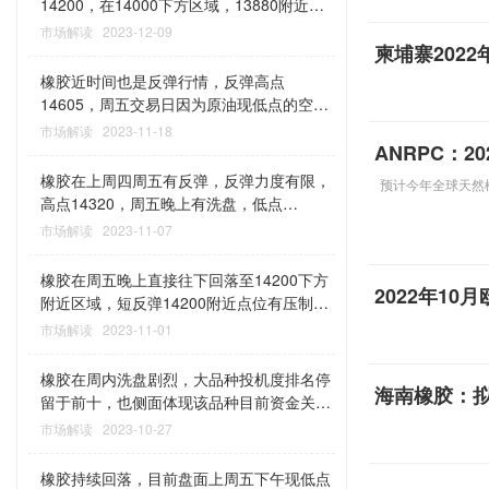
14200，在14000下方区域，13880附近区
率很大，即使再回头也可以看涨。从目前短
域停留近一周，后边再破位往下一鼓作气至
市场解读
2023-12-09
线节奏，此阶段调整后往上突破，且又接近
低点12935，伴随着文化指数破位，后随着
柬埔寨2022
周末，高位持续的可能会偏大一些，文化指
文化指数再反弹，橡胶出现反弹，反弹有力
橡胶近时间也是反弹行情，反弹高点
数还在相对的低位，如果文化指数再能回到
度，周五晚上持续反弹高点13500附近，尾
14605，周五交易日因为原油现低点的空市
182下方附近区域，那么再增加看涨橡胶的
盘有回落，收盘13330。橡胶在上方3个
场恐慌氛围短线出现大幅跌幅，低点至
市场解读
2023-11-18
概率，我的想法橡胶暂需继续观察接下来几
月，还是选择再下来，此次反弹，01与05类
14200附近区域，周五晚上有反弹，反弹高
ANRPC：2
个交易日价格变化。交易有风险，期货交易
似。接下来行情猜想，橡胶此次下跌洗盘，
点14400，收盘价格14345。注意橡胶在今
风险巨大，开仓一定要注意风控规划
橡胶在上周四周五有反弹，反弹力度有限，
预计今年全球天然
再回头上去，这主力不至于这样洗盘吧？若
年的前两次涨之后并未出现快速急跌的情
高点14320，周五晚上有洗盘，低点
真是，那就算是极端的洗钱行情吧。我的想
况，说明市场有涨需求，此近两次下探均出
14020；周内先涨后跌，高点14260，今天
市场解读
2023-11-07
法，既然选择又下来，说明市场并不那么乐
现在原油跌低点的市场恐慌氛围的非理性行
出现低点13980，收盘价格14045。今天原
观吧，那么周五晚上反弹的或会是相对的高
情中，现阶段橡胶依然可看涨，该品种存在
油往下出现新低点，多数商品回落，橡胶跟
位，节奏上再回到13000下方区域时代，重
橡胶在周五晚上直接往下回落至14200下方
极端品种属性，涨需契机，上涨仍会有高点
2022年1
节奏往下试探，此行为洗盘的概率偏大；橡
回弱势，目前最好是观察，至于我的思路，
附近区域，短反弹14200附近点位有压制，
的概率大，短中往下14200附近点位很关键
胶此前的跌，直接击穿14200，近多日价格
既然你下来，那就暂看13000下方区域阶
今天收盘价格14180。橡胶品种一直有极端
市场解读
2023-11-01
多在14200下方区域停留，今天再烘托空氛
段，当下更多要防范再下行风险（微信
属性，近期投机度排行靠前，有资金关注；
围，暂与此前看涨逻辑并未背离，短下方空
381998990）
橡胶利用十一之后快速涨出高点试探，今又
橡胶在周内洗盘剧烈，大品种投机度排名停
间有限，可参考13880附近区域，我个人不
海南橡胶：拟
快速回落至14200附近区域，时间上利多，
留于前十，也侧面体现该品种目前资金关注
过看下方有多少空间，此洗盘之后后边继续
接下来方向上继续看涨，还有高点的概率
度高，本周行情，周三快速反弹之后，周四
市场解读
2023-10-27
涨概率大，出现有新的高点的概率偏大，观
大。短14200附近点位很关键，上涨暂无明
周五行情又出现较大力度回落，反弹高点
察橡胶此行为，若涨，此轮涨高点可参考21
显压力位，接下来周四周五可有涨契机
14755，回落低点14383，今天收盘价格
年高点区域。橡胶需要注意，近段时间有资
橡胶持续回落，目前盘面上周五下午现低点