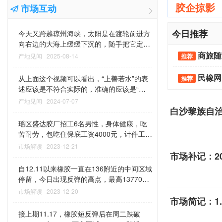
胶企掠影
市场互动
今日推荐
今天又跨越琼州海峡，太阳是在渡轮前进方
向右边的大海上缓缓下沉的，随手把它定格
在镜头里，第一次专注夕阳在阴阳转换时刻
商旅随
产地见闻
2025-08-14
推荐
的美…YL2025-8-9于渡轮上…
民橡网
从上面这个视频可以看出，“上善若水”的表
推荐
述应该是不符合实际的，准确的应该是“上
善治水”（长沙马王堆版本），这可能才是
产地见闻
2024-07-07
老子的本意！（YL）2024-7-7于万绿园…
白沙黎族自治
瑶区盛达胶厂招工6名男性，身体健康，吃
苦耐劳，包吃住保底工资4000元，计件工资
不足4000按4000发，超过按实际发放，联
市场解读
2023-12-21
系电话13578102591
市场补记：2
自12.11以来橡胶一直在136附近的中间区域
停留，今日出现反弹的高点，最高13770，
收盘价格13715。今天是周三交易日，橡胶
市场解读
2023-12-20
今天的反弹比较关键，如果在接下来两个交
市场简记：1
易日，橡胶能持续在高位并上涨，那么可以
接上期11.17，橡胶短反弹后在周二跌破
判定橡胶此次跌系洗盘行为，后边再涨的概