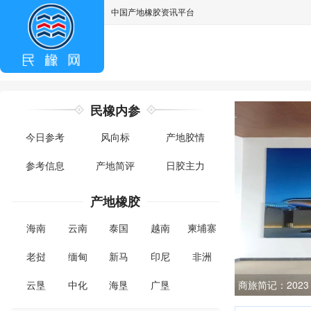
中国产地橡胶资讯平台
asdff
民橡内参
今日参考
风向标
产地胶情
参考信息
产地简评
日胶主力
产地橡胶
海南
云南
泰国
越南
柬埔寨
老挝
缅甸
新马
印尼
非洲
云垦
中化
海垦
广垦
商旅简记：202